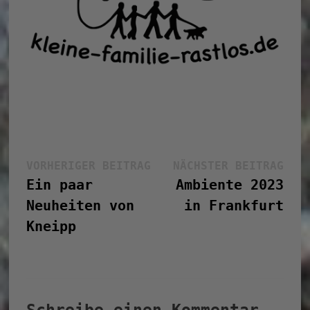
Beitragsnavigation
Vorheriger
Näc
VORHERIGER BEITRAG
NÄCHSTER BEITRAG
Beitrag:
Bei
Ein paar
Ambiente 2023
Neuheiten von
in Frankfurt
Kneipp
Schreibe einen Kommentar