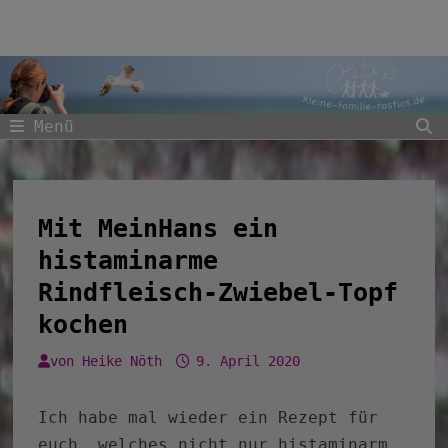
Zum
Inhalt
springen
Menü
Mit MeinHans ein
histaminarme
Rindfleisch-Zwiebel-Topf
kochen
von
Heike Nöth
9. April 2020
Ich habe mal wieder ein Rezept für
euch, welches nicht nur histaminarm