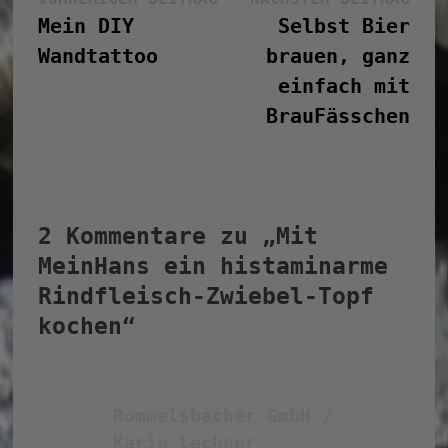
Beitragsnavigation
Beitrag:
Bei
Mein DIY
Selbst Bier
Wandtattoo
brauen, ganz
einfach mit
BrauFässchen
2 Kommentare zu „
Mit
MeinHans ein histaminarme
Rindfleisch-Zwiebel-Topf
kochen
“
Rommelsbacher GmbH /
sagt:
Karin Lechner