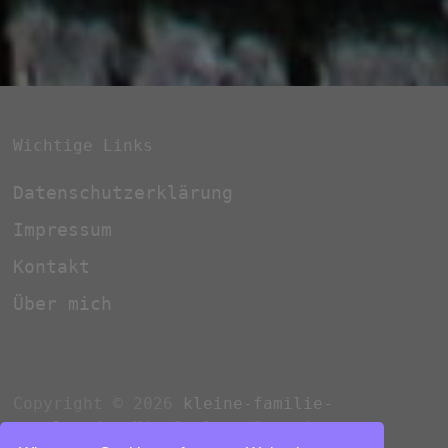
Wichtige Links
Datenschutzerklärung
Impressum
Kontakt
Über mich
Copyright © 2026
kleine-familie-
rastlos.de
. Mit Stolz präsentiert von