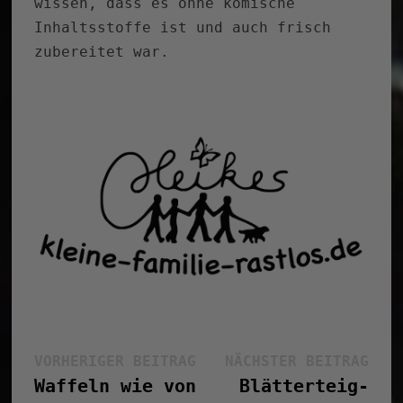
wissen, dass es ohne komische
Inhaltsstoffe ist und auch frisch
zubereitet war.
Beitragsnavigation
Vorheriger
Näc
VORHERIGER BEITRAG
NÄCHSTER BEITRAG
Beitrag:
Bei
Waffeln wie von
Blätterteig-