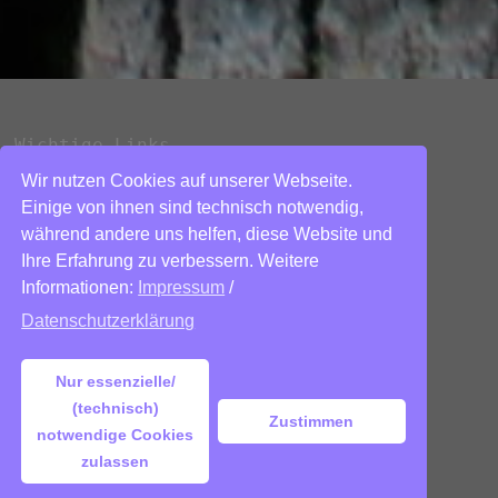
Wichtige Links
Wir nutzen Cookies auf unserer Webseite.
Datenschutzerklärung
Einige von ihnen sind technisch notwendig,
während andere uns helfen, diese Website und
Impressum
Ihre Erfahrung zu verbessern. Weitere
Kontakt
Informationen:
Impressum
/
Über mich
Datenschutzerklärung
Nur essenzielle/
(technisch)
Zustimmen
Copyright © 2026
kleine-familie-
notwendige Cookies
rastlos.de
. Mit Stolz präsentiert von
zulassen
WordPress
und
Bam
.