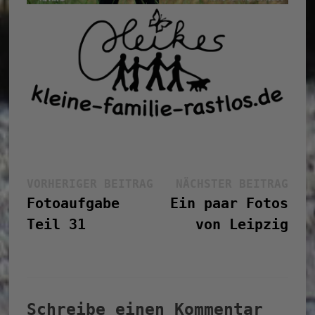
Beitragsnavigation
Vorheriger
Näc
VORHERIGER BEITRAG
NÄCHSTER BEITRAG
Beitrag:
Bei
Fotoaufgabe
Ein paar Fotos
Teil 31
von Leipzig
Schreibe einen Kommentar