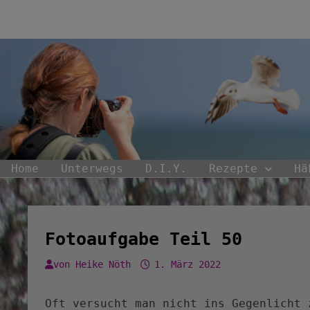
Zum
Inhalt
springen
Home
Unterwegs
D.I.Y.
Rezepte
Hä
Fotoaufgabe Teil 50
von
Heike Nöth
1. März 2022
Oft versucht man nicht ins Gegenlicht 