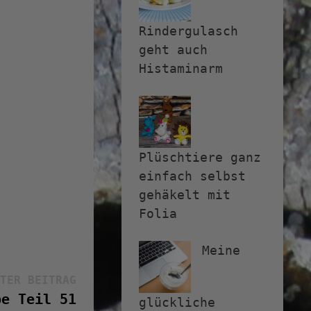
Rindergulasch
geht auch
Histaminarm
Plüschtiere ganz
einfach selbst
gehäkelt mit
Folia
Meine
Nächster
TER BEITRAG
Beitrag:
be Teil 51
glückliche