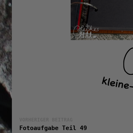
Beitragsnavigation
Vorheriger
VORHERIGER BEITRAG
Beitrag:
Fotoaufgabe Teil 49