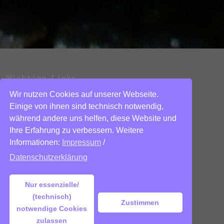
Wichtige Links
Wir nutzen Cookies auf unserer Webseite.
Datenschutzerklärung
Einige von ihnen sind technisch notwendig,
während andere uns helfen, diese Website und
Impressum
Ihre Erfahrung zu verbessern. Weitere
Kontakt
Informationen:
Impressum
/
Über mich
Datenschutzerklärung
Nur essenzielle/
(technisch)
Zustimmen
Copyright © 2026
kleine-familie-
notwendige Cookies
rastlos.de
. Mit Stolz präsentiert von
zulassen