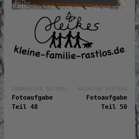
Beitragsnavigation
Vorheriger
Näc
VORHERIGER BEITRAG
NÄCHSTER BEITRAG
Beitrag:
Bei
Fotoaufgabe
Fotoaufgabe
Teil 48
Teil 50