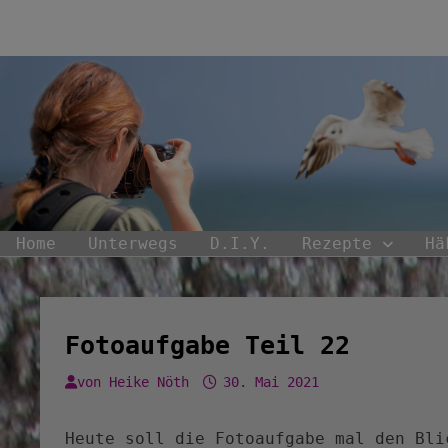
Zum
Inhalt
springen
Home
Unterwegs
D.I.Y.
Rezepte
Hä
Fotoaufgabe Teil 22
von
Heike Nöth
30. Mai 2021
Heute soll die Fotoaufgabe mal den Bli