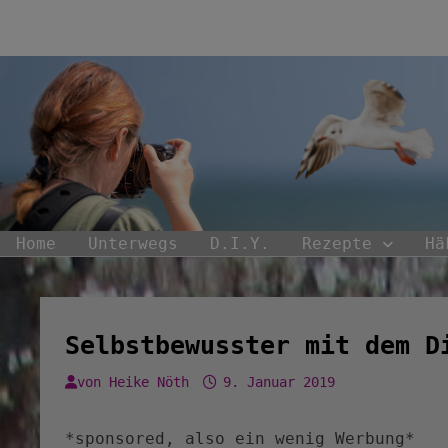
Zum
Inhalt
springen
Home
Unterwegs
D.I.Y.
Rezepte
Hä
Selbstbewusster mit dem D
von
Heike Nöth
9. Januar 2019
*sponsored, also ein wenig Werbung*