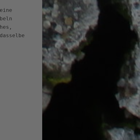
eine
beln
hes,
dasselbe