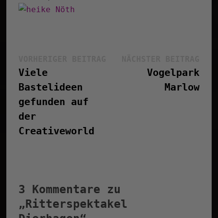
Beitragsnavigation
Vorheriger
Näc
VORHERIGER BEITRAG
NÄCHSTER BEITRAG
Beitrag:
Bei
Viele
Vogelpark
Bastelideen
Marlow
gefunden auf
der
Creativeworld
3 Kommentare zu
„
Ritterspektakel