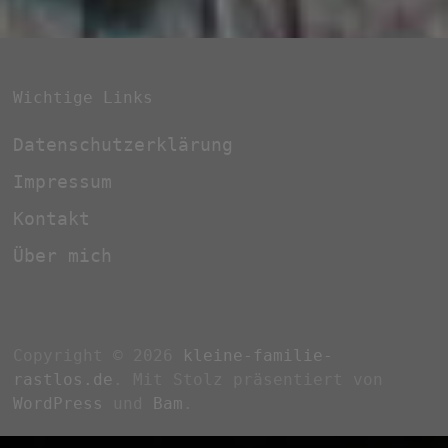
rastlos.de
. Mit Stolz präsentiert von
WordPress
und
Bam
.