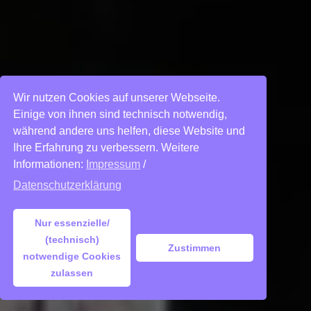
Wir nutzen Cookies auf unserer Webseite.
Einige von ihnen sind technisch notwendig,
während andere uns helfen, diese Website und
Ihre Erfahrung zu verbessern. Weitere
Informationen:
Impressum
/
Datenschutzerklärung
Nur essenzielle/
(technisch)
Zustimmen
notwendige Cookies
zulassen