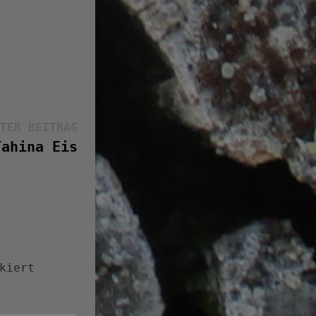
Nächster
TER BEITRAG
Beitrag:
Tahina Eis
kiert