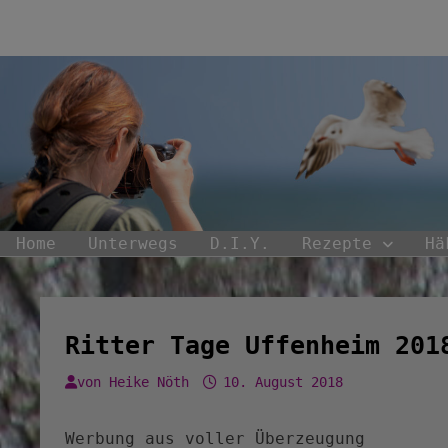
Zum
Inhalt
springen
Home
Unterwegs
D.I.Y.
Rezepte
Hä
Ritter Tage Uffenheim 201
von
Heike Nöth
10. August 2018
Werbung aus voller Überzeugung