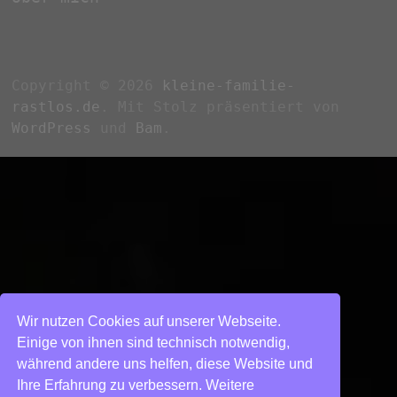
Copyright © 2026
kleine-familie-
rastlos.de
. Mit Stolz präsentiert von
WordPress
und
Bam
.
Wir nutzen Cookies auf unserer Webseite.
Einige von ihnen sind technisch notwendig,
während andere uns helfen, diese Website und
Ihre Erfahrung zu verbessern. Weitere