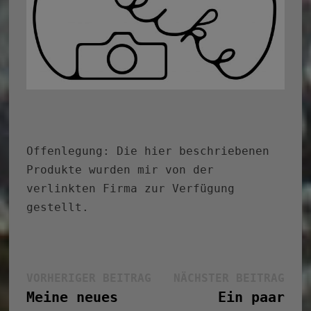
Offenlegung: Die hier beschriebenen
Produkte wurden mir von der
verlinkten Firma zur Verfügung
gestellt.
Beitragsnavigation
Vorheriger
Näc
VORHERIGER BEITRAG
NÄCHSTER BEITRAG
Beitrag:
Bei
Meine neues
Ein paar