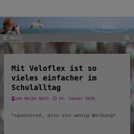
Zum
Inhalt
springen
Menü
Mit Veloflex ist so
vieles einfacher im
Schulalltag
von
Heike Nöth
24. Januar 2018
*sponsored, also ein wenig Werbung*