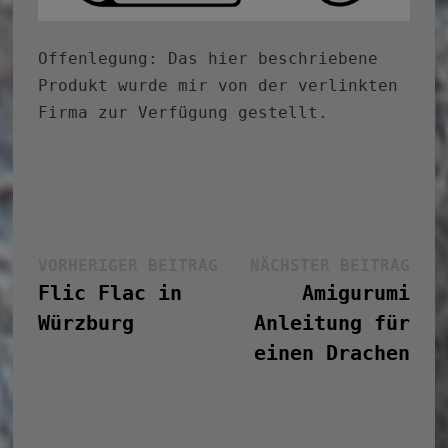
Offenlegung: Das hier beschriebene
Produkt wurde mir von der verlinkten
Firma zur Verfügung gestellt.
Beitragsnavigation
Vorheriger
Näc
VORHERIGER BEITRAG
NÄCHSTER BEITRAG
Beitrag:
Bei
Flic Flac in
Amigurumi
Würzburg
Anleitung für
einen Drachen