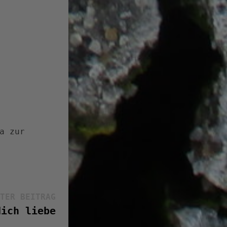
a zur
Nächster
TER BEITRAG
Beitrag:
dich liebe