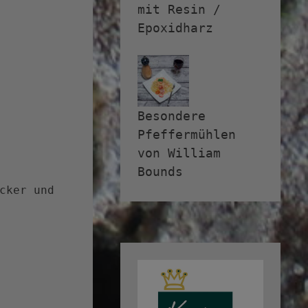
mit Resin /
Epoxidharz
Besondere
Pfeffermühlen
von William
Bounds
cker und