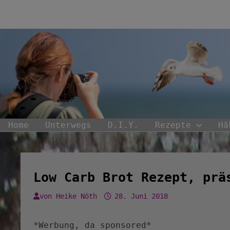
Zum
Inhalt
springen
Home
Unterwegs
D.I.Y.
Rezepte
Hä
Low Carb Brot Rezept, prä
von
Heike Nöth
28. Juni 2018
*Werbung, da sponsored*