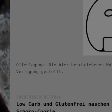
Offenlegung: Die hier beschriebenen Ho
Verfügung gestellt.
Beitragsnavigation
Vorheriger
VORHERIGER BEITRAG
Beitrag:
Low Carb und Glutenfrei naschen
Schoko-Cookie