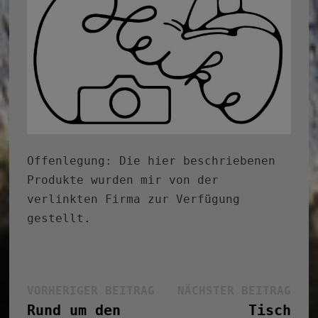
Offenlegung: Die hier beschriebenen
Produkte wurden mir von der
verlinkten Firma zur Verfügung
gestellt.
Beitragsnavigation
Vorheriger
Näc
VORHERIGER BEITRAG
NÄCHSTER BEITRAG
Beitrag:
Bei
Rund um den
Tisch