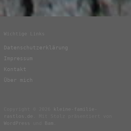
Wichtige Links
Datenschutzerklärung
Impressum
Kontakt
Über mich
Copyright © 2026
kleine-familie-
rastlos.de
. Mit Stolz präsentiert von
WordPress
und
Bam
.