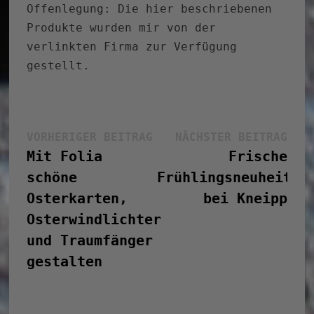
Offenlegung: Die hier beschriebenen
Produkte wurden mir von der
verlinkten Firma zur Verfügung
gestellt.
Beitragsnavigation
Vorheriger
Näc
VORHERIGER BEITRAG
NÄCHSTER BEITRAG
Beitrag:
Bei
Mit Folia
Frische
schöne
Frühlingsneuheiten
Osterkarten,
bei Kneipp
Osterwindlichter
und Traumfänger
gestalten