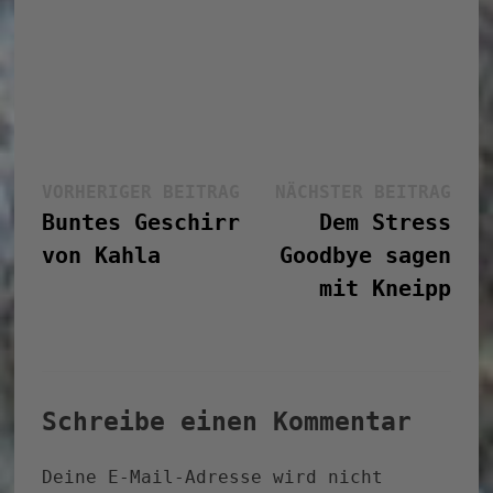
Beitragsnavigation
Vorheriger
Näc
VORHERIGER BEITRAG
NÄCHSTER BEITRAG
Beitrag:
Bei
Buntes Geschirr
Dem Stress
von Kahla
Goodbye sagen
mit Kneipp
Schreibe einen Kommentar
Deine E-Mail-Adresse wird nicht