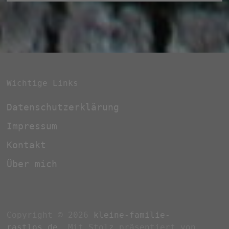
Wichtige Links
Datenschutzerklärung
Impressum
Kontakt
Über mich
Copyright © 2026
kleine-familie-
rastlos.de
. Mit Stolz präsentiert von