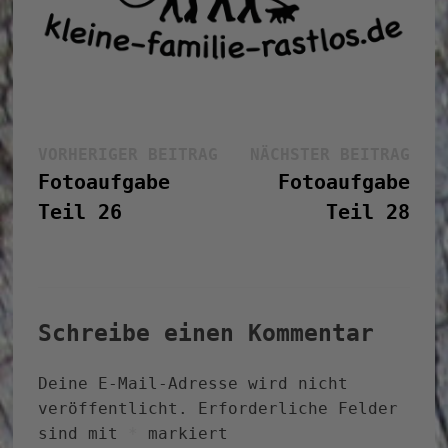
Beitragsnavigation
Vorheriger
Näc
VORHERIGER BEITRAG
NÄCHSTER BEITRAG
Beitrag:
Bei
Fotoaufgabe
Fotoaufgabe
Teil 26
Teil 28
Schreibe einen Kommentar
Deine E-Mail-Adresse wird nicht
veröffentlicht.
Erforderliche Felder
sind mit
*
markiert