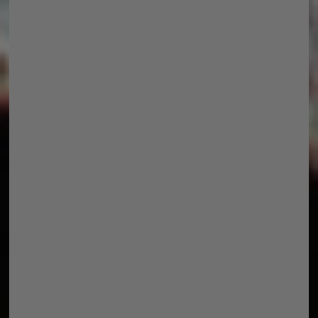
Marmelade
Rezept für Ketchup ohne
Tomaten, mit Produkten
von Tescoma
Ein Tablett verschönern
mit Epoxidharz
Unser neues Haustier, der
Kresseigel von Römertopf
Persönliche Challenge von
50 000 Schritten am Tag