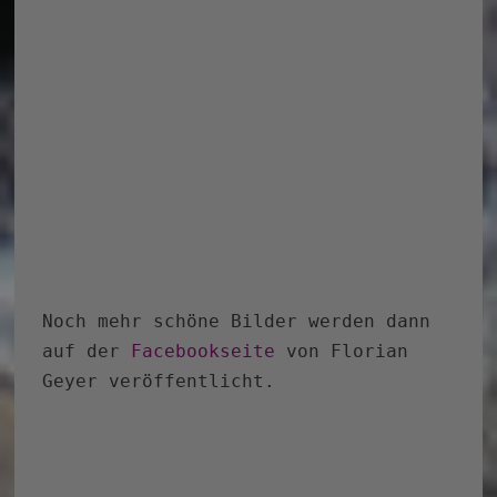
seine Fragen stellen, vielleicht
geben sie ja preis wie es nächstes
Jahr weiter geht.
Oder man kann fragen, wie der ein
oder andere Effekt erreicht wurde.
Vielleicht bekommt man auch ein paar
Anekdoten zu hören, wie manche Szenen
eigentlich erst so wurden, wie sie
sind. Das meist bei den witzigen,
denn nicht alles war von Anfang an so
im Drehbuch geplant.