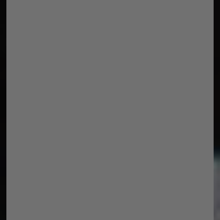
Da findet ihr auch den Link zum
Karten bestellen, denn es sind ja nun
noch drei Vorführungen möglich, heute
Abend und nächstes Wochenende Freitag
und Samstag.
Das sollte man sich nicht entgehen
lassen. Vorher, in der Pause und
hinterher ist auch noch an
verschiedenen Ständen für das
leibliche Wohl gesorgt. Und wer mag,
der kann den Darstellern noch all