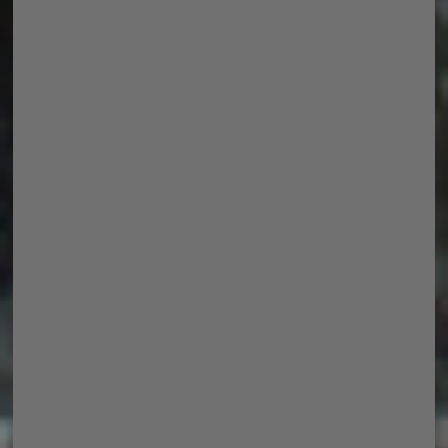
Und wenn dann am Ende alle Darsteller
auf der Bühne stehen, sieht man erst
einmal wie viele Köpfe da unter einen
Hut gebracht wurden, eine
Meisterleistung des Regisseurs. Allen
Darstellern sieht man auch ihre
Freude am Spiel an und das Publikum
applaudiert sehr lange. So zumindest
bei den Aufführungen denen ich bei