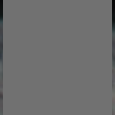
Beliebte Beiträge
Amigurumi Anleitung für
einen Drachen
Rindergulasch geht auch
Histaminarm
Plüschtiere ganz einfach
selbst gehäkelt mit Folia
Meine glückliche Kirsche