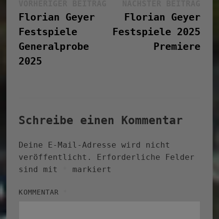
Beitragsnavigation
Vorheriger
Näc
VORHERIGER BEITRAG
NÄCHSTER BEITRAG
Beitrag:
Bei
Florian Geyer
Florian Geyer
Festspiele
Festspiele 2025
Generalprobe
Premiere
2025
Schreibe einen Kommentar
Deine E-Mail-Adresse wird nicht
veröffentlicht.
Erforderliche Felder
sind mit
*
markiert
KOMMENTAR
*