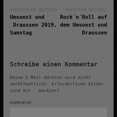
Beitragsnavigation
Vorheriger
Näc
VORHERIGER BEITRAG
NÄCHSTER BEITRAG
Beitrag:
Bei
Umsonst und
Rock´n´Roll auf
Draussen 2019,
dem Umsonst und
Samstag
Draussen
Schreibe einen Kommentar
Deine E-Mail-Adresse wird nicht
veröffentlicht.
Erforderliche Felder
sind mit
*
markiert
KOMMENTAR
*