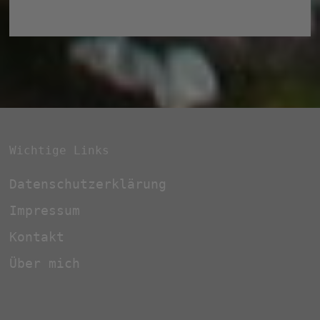
Kontakt
Über mich
Copyright © 2026
kleine-familie-
rastlos.de
. Mit Stolz präsentiert von
WordPress
und
Bam
.