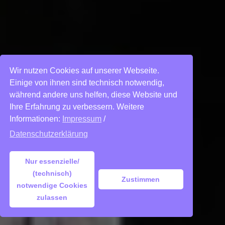
Wir nutzen Cookies auf unserer Webseite.
Einige von ihnen sind technisch notwendig,
während andere uns helfen, diese Website und
Ihre Erfahrung zu verbessern. Weitere
Informationen:
Impressum
/
Datenschutzerklärung
Nur essenzielle/
(technisch)
Zustimmen
notwendige Cookies
zulassen