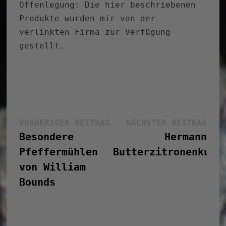
Offenlegung: Die hier beschriebenen
Produkte wurden mir von der
verlinkten Firma zur Verfügung
gestellt.
Beitragsnavigation
Vorheriger
Näc
VORHERIGER BEITRAG
NÄCHSTER BEITRAG
Beitrag:
Bei
Besondere
Hermann
Pfeffermühlen
Butterzitronenkuch
von William
Bounds