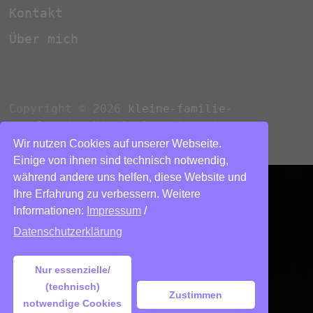
Kontakt
Über mich
Copyright © 2026
kleine-familie-
rastlos.de
. Mit Stolz präsentiert von
WordPress
und
Bam
.
Wir nutzen Cookies auf unserer Webseite.
Einige von ihnen sind technisch notwendig,
während andere uns helfen, diese Website und
Ihre Erfahrung zu verbessern. Weitere
Informationen:
Impressum
/
Datenschutzerklärung
Nur essenzielle/
(technisch)
Zustimmen
notwendige Cookies