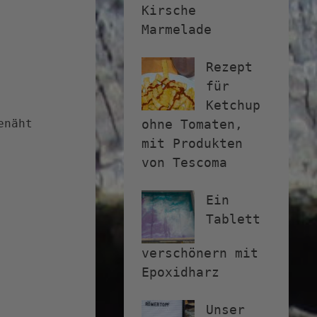
Kirsche
Marmelade
Rezept
für
Ketchup
enäht
ohne Tomaten,
mit Produkten
von Tescoma
Ein
Tablett
verschönern mit
Epoxidharz
Unser