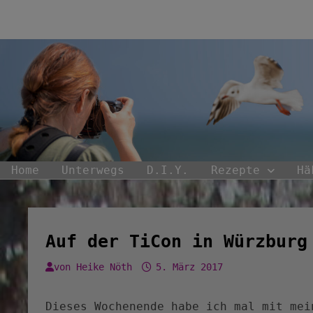
Zum
Inhalt
springen
Home
Unterwegs
D.I.Y.
Rezepte
Hä
Auf der TiCon in Würzburg
von
Heike Nöth
5. März 2017
Dieses Wochenende habe ich mal mit mei