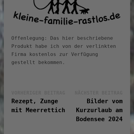
Offenlegung: Das hier beschriebene
Produkt habe ich von der verlinkten
Firma kostenlos zur Verfügung
gestellt bekommen.
Beitragsnavigation
Vorheriger
Näc
VORHERIGER BEITRAG
NÄCHSTER BEITRAG
Beitrag:
Bei
Rezept, Zunge
Bilder vom
mit Meerrettich
Kurzurlaub am
Bodensee 2024